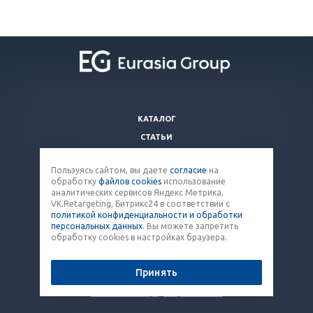
КАТАЛОГ
СТАТЬИ
ВОПРОСЫ И ОТВЕТЫ
Пользуясь сайтом, вы даете
согласие
на
КОМПАНИЯ
обработку
файлов cookies
использование
КОНТАКТЫ
аналитических сервисов Яндекс Метрика,
VK.Retargeting, Битрикс24 в соответствии с
политикой конфиденциальности и обработки
8 (800) 707-12-53
персональных данных
. Вы можете запретить
обработку cookies в настройках браузера.
paket@eq-mail.ru
Принять
© 2026 Все права защищены.
Политика конфиденциальности