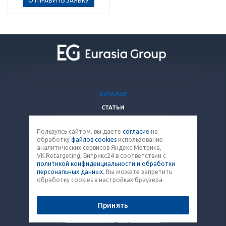
ОТПРАВИТЬ ЗАЯВКУ
КАТАЛОГ
СТАТЬИ
ВОПРОСЫ И ОТВЕТЫ
Пользуясь сайтом, вы даете
согласие
на
КОМПАНИЯ
обработку
файлов cookies
использование
КОНТАКТЫ
аналитических сервисов Яндекс Метрика,
VK.Retargeting, Битрикс24 в соответствии с
политикой конфиденциальности и обработки
8 (800) 707-12-53
персональных данных
. Вы можете запретить
обработку cookies в настройках браузера.
paket@eq-mail.ru
Принять
© 2026 Все права защищены.
Политика конфиденциальности