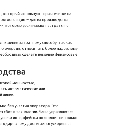
, который используют практически на
орогостоящим – для их производства
ии, которые увеличивают затраты не
ся к менее затратному способу, так как
ою очередь, относится к более надежному
а необходимо сделать немалые финансовые
одства
ысокой мощностью,
ать автоматические или
й линии.
но без участия оператора. Это
з сбоя в технологии. Чаще управляются
тупным интерфейсом позволяет не только
лагодаря этому достигается ускоренная