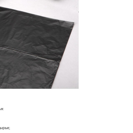
я:
ырье;