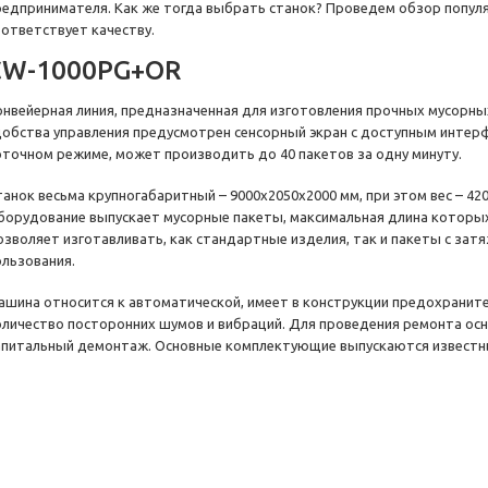
редпринимателя. Как же тогда выбрать станок? Проведем обзор попул
оответствует качеству.
CW-1000PG+OR
онвейерная линия, предназначенная для изготовления прочных мусорны
добства управления предусмотрен сенсорный экран с доступным интерф
оточном режиме, может производить до 40 пакетов за одну минуту.
танок весьма крупногабаритный – 9000х2050х2000 мм, при этом вес – 420
борудование выпускает мусорные пакеты, максимальная длина которых 
озволяет изготавливать, как стандартные изделия, так и пакеты с зат
ользования.
ашина относится к автоматической, имеет в конструкции предохранит
оличество посторонних шумов и вибраций. Для проведения ремонта осн
апитальный демонтаж. Основные комплектующие выпускаются известн