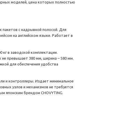
ярных моделей, цена которых полностью
х пакетов с надрывной полосой. Для
ейсом на английском языке. Работает в
0 кг в заводской комплектации.
не превышает 380 мм, ширина – 580 мм.
яжкой для обеспечения удобства
ели и контроллеры. Издает минимальное
овных узлов и механизмов не требуется
ым японским брендом CHOVYTING.