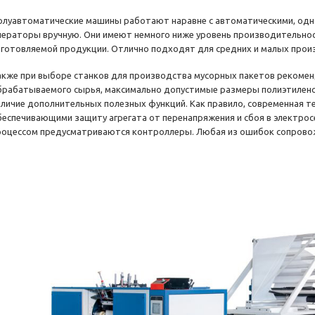
олуавтоматические машины работают наравне с автоматическими, од
ператоры вручную. Они имеют немного ниже уровень производительности
зготовляемой продукции. Отлично подходят для средних и малых произ
акже при выборе станков для производства мусорных пакетов рекомен
брабатываемого сырья, максимально допустимые размеры полиэтиленов
аличие дополнительных полезных функций. Как правило, современная т
беспечивающими защиту агрегата от перенапряжения и сбоя в электрос
роцессом предусматриваются контроллеры. Любая из ошибок сопрово