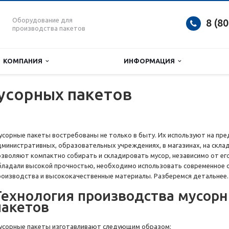
Оборудование для
8 (8
производства пакетов
КОМПАНИЯ
ИНФОРМАЦИЯ
усорных пакетов
усорные пакеты востребованы не только в быту. Их используют на пре
дминистративных, образовательных учреждениях, в магазинах, на склада
озволяют компактно собирать и складировать мусор, независимо от ег
бладали высокой прочностью, необходимо использовать современное 
роизводства и высококачественные материалы. Разберемся детальнее.
Технология производства мусор
пакетов
усорные пакеты изготавливают следующим образом: