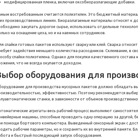
модифицированная пленка, включая оксобиоразлагающие добавки.
амым востребованным считается полиэтилен. Это бюджетный материал
сех производственных линиях. Биоразлагаемые материалы относят к д
еобходимо закупать дорогое сырье, использовать отдельные технолог
олько на оснащение цеха, но и на наемных сотрудников.
ля спайки готовых пакетов используют сварку или клей. Сварка относит
ребует задействия меньшего количества расходников. Склеивание, в св
пособу спайки полиэтилена. Однако для покупки качественного состав
ложения, что не всегда окупается доходом.
Выбор оборудования для произв
борудование для производства мусорных пакетов должно обладать в
роизводительностью, эффективностью. Поэтому рекомендуется выбир
олуавтоматические станки, в зависимости от объемов производственно
втоматические агрегаты весь рабочий процесс выполняют самостоятель
онвейерные машины, способные проводить одну операцию за другой, бе
ри помощи бортового компьютера. Выведенный сенсорный экран с дос
водить рабочие параметры, но и сохранять их во внутренней памяти. Б
абота и быстрый последующий запуск оборудования.