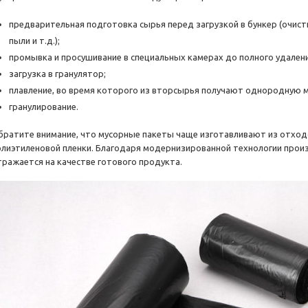
предварительная подготовка сырья перед загрузкой в бункер (очистк
пыли и т.д.);
промывка и просушивание в специальных камерах до полного удалени
загрузка в гранулятор;
плавление, во время которого из вторсырья получают однородную м
гранулирование.
братите внимание, что мусорные пакеты чаще изготавливают из отходо
олиэтиленовой пленки. Благодаря модернизированной технологии прои
тражается на качестве готового продукта.