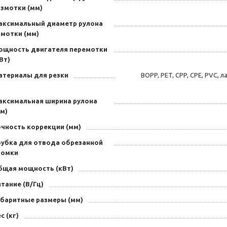
азмотки (мм)
аксимальный диаметр рулона
амотки (мм)
ощность двигателя перемотки
Вт)
атериалы для резки
BOPP, PET, CPP, CPE, PVC, 
аксимальная ширина рулона
м)
очность коррекции (мм)
рубка для отвода обрезанной
ромки
бщая мощность (кВт)
тание (В/Гц)
абаритные размеры (мм)
с (кг)