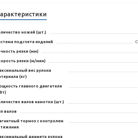
арактеристики
личество ножей (шт.)
истема подсчета изделий
С
чность резки (мм)
орость резки (м/мин)
аксимальный вес рулона
териала (кг)
ощность главного двигателя
Вт)
личество валов намотки (шт.)
ип валов
агнитный тормоз с контролем
атяжения
аксимальный диаметр рулона