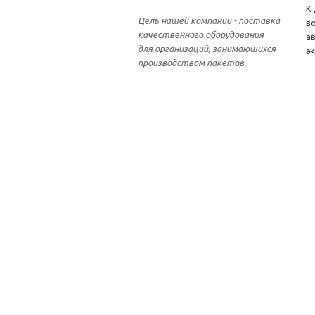
К
Цель нашей компании - поставка
в
качественного оборудования
а
для организаций, занимающихся
э
производством пакетов.