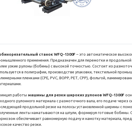
обинорезательный станок WFQ-1300F
– это автоматическое высок
ромышленного применения. Предназначен для перемотки и продольной
олее узкие рулоны (бобины) с высокой точностью. Состоит из размот
спользуется в полиграфии, производстве упаковки, текстильной промыш
олимерными пленками (СРЕ, PVC, BOPP, РЕТ, СРР), фольгой, ламинирован
атериалами.
ринцип работы
машины для резки широких рулонов WFQ-1300F
осн
сходного рулонного материала с размоточного вала, его подаче через 
оследующей продольной резке на полосы установленной ширины с пом
олученные ленты наматываются на шпули, формируя готовые бобины. 
ормозом обеспечивает равномерную подачу и намотку материала, пре
ысокое качество резки.