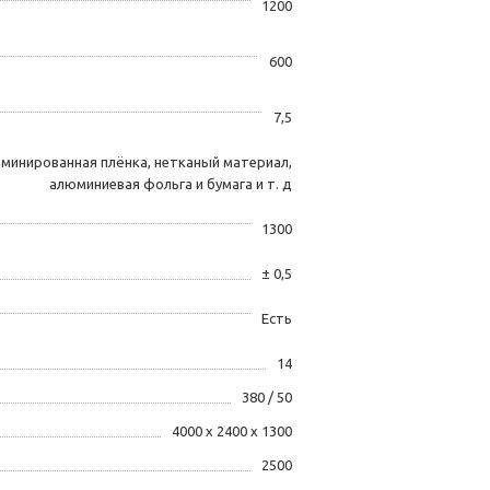
1200
600
7,5
ламинированная плёнка, нетканый материал,
алюминиевая фольга и бумага и т. д
1300
± 0,5
Есть
14
380 / 50
4000 х 2400 х 1300
2500