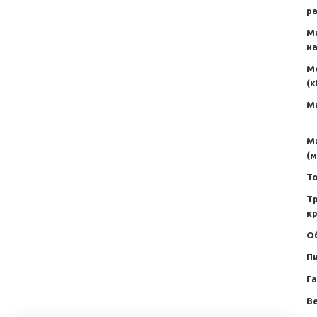
р
М
н
М
(к
М
М
(м
Т
Т
к
О
Пи
Г
Ве