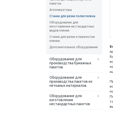
пакетах
Агломераторы
Станки для резки полиэтилена
Оборудование для
изготовления нестандартных
видов пленки
Станки для резки и перемотки
пленки
Б
Дополнительное оборудование
п
б
Оборудование для
и
производства бумажных
п
пакетов
м
Оборудование для
производства пакетов из
П
нетканых материалов
и
п
Оборудование для
П
изготовления
т
нестандартных пакетов
в