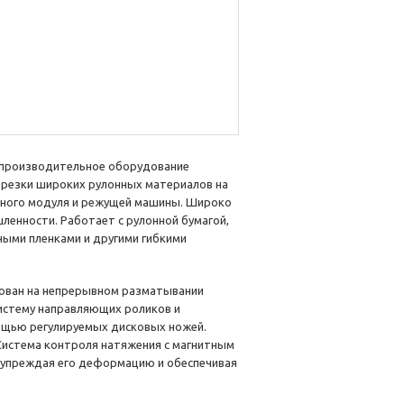
опроизводительное оборудование
 резки широких рулонных материалов на
очного модуля и режущей машины. Широко
ленности. Работает с рулонной бумагой,
ными пленками и другими гибкими
ован на непрерывном разматывании
систему направляющих роликов и
ощью регулируемых дисковых ножей.
Система контроля натяжения с магнитным
дупреждая его деформацию и обеспечивая