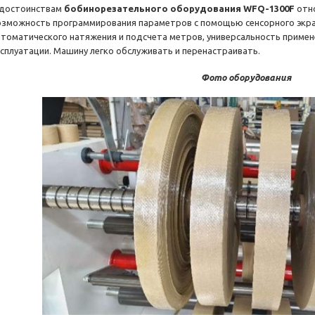
 достоинствам
бобинорезательного оборудования WFQ-1300F
отно
озможность программирования параметров с помощью сенсорного экран
втоматического натяжения и подсчета метров, универсальность примене
ксплуатации. Машину легко обслуживать и перенастраивать.
Фото оборудования