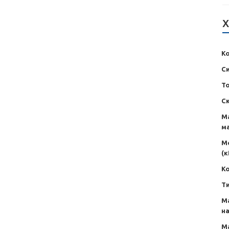
Х
Ко
С
То
Ск
М
ма
М
(к
Ко
Т
М
н
М