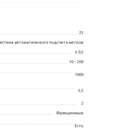
25
истема автоматического подсчета метров
± 0,5
10 - 200
1000
5,5
2
Фрикционные
Есть