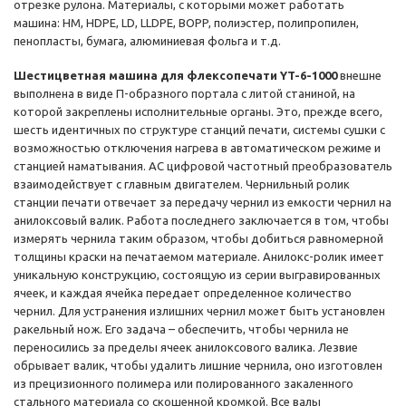
отрезке рулона. Материалы, с которыми может работать
машина: HM, HDPE, LD, LLDPE, BOPP, полиэстер, полипропилен,
пенопласты, бумага, алюминиевая фольга и т.д.
Шестицветная машина для флексопечати YT-6-1000
внешне
выполнена в виде П-образного портала с литой станиной, на
которой закреплены исполнительные органы. Это, прежде всего,
шесть идентичных по структуре станций печати, системы сушки с
возможностью отключения нагрева в автоматическом режиме и
станцией наматывания. AC цифровой частотный преобразователь
взаимодействует с главным двигателем. Чернильный ролик
станции печати отвечает за передачу чернил из емкости чернил на
анилоксовый валик. Работа последнего заключается в том, чтобы
измерять чернила таким образом, чтобы добиться равномерной
толщины краски на печатаемом материале. Анилокс-ролик имеет
уникальную конструкцию, состоящую из серии выгравированных
ячеек, и каждая ячейка передает определенное количество
чернил. Для устранения излишних чернил может быть установлен
ракельный нож. Его задача – обеспечить, чтобы чернила не
переносились за пределы ячеек анилоксового валика. Лезвие
обрывает валик, чтобы удалить лишние чернила, оно изготовлен
из прецизионного полимера или полированного закаленного
стального материала со скошенной кромкой. Все валы