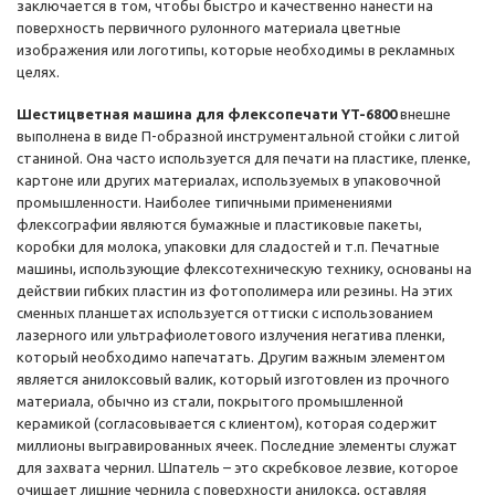
заключается в том, чтобы быстро и качественно нанести на
поверхность первичного рулонного материала цветные
изображения или логотипы, которые необходимы в рекламных
целях.
Шестицветная машина для флексопечати YT-6800
внешне
выполнена в виде П-образной инструментальной стойки с литой
станиной. Она часто используется для печати на пластике, пленке,
картоне или других материалах, используемых в упаковочной
промышленности. Наиболее типичными применениями
флексографии являются бумажные и пластиковые пакеты,
коробки для молока, упаковки для сладостей и т.п. Печатные
машины, использующие флексотехническую технику, основаны на
действии гибких пластин из фотополимера или резины. На этих
сменных планшетах используется оттиски с использованием
лазерного или ультрафиолетового излучения негатива пленки,
который необходимо напечатать. Другим важным элементом
является анилоксовый валик, который изготовлен из прочного
материала, обычно из стали, покрытого промышленной
керамикой (согласовывается с клиентом), которая содержит
миллионы выгравированных ячеек. Последние элементы служат
для захвата чернил. Шпатель – это скребковое лезвие, которое
очищает лишние чернила с поверхности анилокса, оставляя