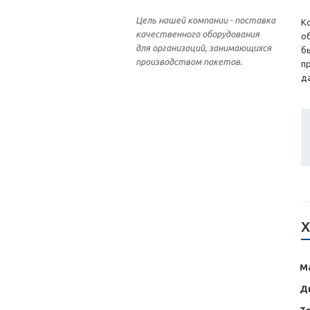
Цель нашей компании - поставка
К
качественного оборудования
о
для организаций, занимающихся
б
производством пакетов.
п
д
Х
М
Ди