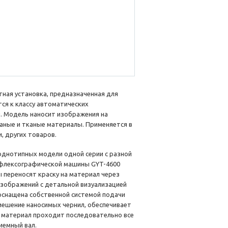
ная установка, предназначенная для
ся к классу автоматических
. Модель наносит изображения на
каные и тканые материалы. Применяется в
, других товаров.
и однотипных модели одной серии с разной
 флексографической машины GYT-4600
 переносят краску на материал через
изображений с детальной визуализацией
 оснащена собственной системой подачи
мешение наносимых чернил, обеспечивает
й материал проходит последовательно все
иемный вал.