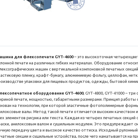
ашина для флексопечати GYT-4600
– это высокоточная четырехцвет
улонной печати на различных гибких материалах. Оборудование относит
лексографических машин с вертикальной компоновкой печатных секций
ластиковую пленку, крафт-бумагу, алюминиевую фольгу, целлофан, нет
роизводстве упаковки для пищевых продуктов, одежды, бытовой химии
лексопечатное оборудование GYT-4600
, GYT-4800, GYT-41000 – тр
ириной печати, мощностью, габаритными размерами. Принцип работы
снован на технологии, при которой эластичные фотополимерные формы
нилоксовые валы. Метод такой печати отличается высоким качеством 
сех элементов рисунка или текста. Каждая из четырех печатных секций
раски, анилоксовым валом и сушильным модулем. Это предупреждает с
очную передачу цвета и высокое качество оттиска. Исходный рулонны
ечатные секции и сушильные устройства, после чего наматывается на пр