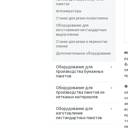
пакетах
Агломераторы
Станки для резки полиэтилена
Оборудование для
изготовления нестандартных
видов пленки
Станки для резки и перемотки
пленки
М
Дополнительное оборудование
р
ф
Оборудование для
п
производства бумажных
п
пакетов
Ф
Оборудование для
производства пакетов из
ш
нетканых материалов
о
а
Оборудование для
в
изготовления
к
нестандартных пакетов
т
п