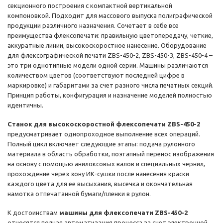
секционного построения с компактной вертикальной
компоновкой. Подходит для массового выпуска полиграфической
продукции различного назначения. Сочетает в себе все
преимущества флексопечати: правильную цветопередачу, четкие,
аккуратные линии, высокоскоростное нанесение. Оборудование
для флексографической печати ZBS-450-2, ZBS-450-3, ZBS-450-4 –
это три однотипные модели одной серии. Машины различаются
количеством цветов (соответствуют последней цифре в
маркировке) и габаритами за счет разного числа печатных секций.
Принцип работы, конфигурация и назначение моделей полностью
идентичны.
Станок для высокоскоростной флексопечати ZBS-450-2
предусматривает однопроходное выполнение всех операций.
Полный цикл включает следующие этапы: подача рулонного
материала в область обработки, поэтапный перенос изображения
на основу с помощью анилоксовых валов и специальных чернил,
прохождение через зону ИК-сушки после нанесения краски
каждого цвета для ее высыхания, высечка и окончательная
намотка отпечатанной бумаги/пленки в рулон.
К достоинствам
машины для флексопечати ZBS-450-2
относятся полная автоматизация процесса за счет электронной