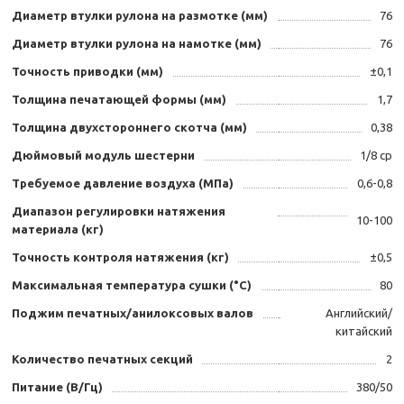
Диаметр втулки рулона на размотке (мм)
76
Диаметр втулки рулона на намотке (мм)
76
Точность приводки (мм)
±0,1
Толщина печатающей формы (мм)
1,7
Толщина двухстороннего скотча (мм)
0,38
Дюймовый модуль шестерни
1/8 cp
Требуемое давление воздуха (МПа)
0,6-0,8
Диапазон регулировки натяжения
10-100
материала (кг)
Точность контроля натяжения (кг)
±0,5
Максимальная температура сушки (°С)
80
Поджим печатных/анилоксовых валов
Английский/
китайский
Количество печатных секций
2
Питание (В/Гц)
380/50