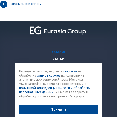
Вернуться к списку
КАТАЛОГ
СТАТЬИ
ВОПРОСЫ И ОТВЕТЫ
Пользуясь сайтом, вы даете
согласие
на
КОМПАНИЯ
обработку
файлов cookies
использование
КОНТАКТЫ
аналитических сервисов Яндекс Метрика,
VK.Retargeting, Битрикс24 в соответствии с
политикой конфиденциальности и обработки
8 (800) 707-12-53
персональных данных
. Вы можете запретить
обработку cookies в настройках браузера.
paket@eq-mail.ru
Принять
© 2026 Все права защищены.
Политика конфиденциальности