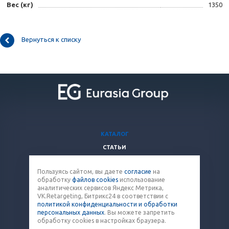
Вес (кг)
1350
Вернуться к списку
КАТАЛОГ
СТАТЬИ
ВОПРОСЫ И ОТВЕТЫ
Пользуясь сайтом, вы даете
согласие
на
КОМПАНИЯ
обработку
файлов cookies
использование
КОНТАКТЫ
аналитических сервисов Яндекс Метрика,
VK.Retargeting, Битрикс24 в соответствии с
политикой конфиденциальности и обработки
8 (800) 707-12-53
персональных данных
. Вы можете запретить
обработку cookies в настройках браузера.
paket@eq-mail.ru