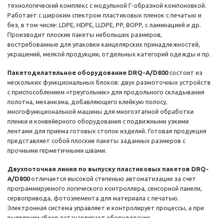
технологический комплекс с модульной Г-образной компоновкой.
Работает с широким спектром пластиковых пленок с печатью и
без, в том числе: LDPE, HDPE, LLDPE, PP, BOPP, с ламинацией и др.
Производит плоские пакеты небольших размеров,
востребованные для упаковки канцелярских принадлежностей,
украшений, мелкой продукции, отдельных категорий одежды и пр.
Пакетоделательное оборудование DRQ-A/D800
состоит из
нескольких функциональных блоков: двух размоточных устройств
с приспособлением «треугольник» для продольного складывания
полотна, механизма, добавляющего клейкую полосу,
многофункциональной машины для многоэтапной обработки
пленки и конвейерного оборудования с подвижными узкими
лентами для приема готовых стопок изделий. Готовая продукция
представляет собой плоские пакеты заданных размеров с
прочными герметичными швами.
Двухпоточная линия по выпуску пластиковых пакетов DRQ-
A/D800
отличается высокой степенью автоматизации за счет
программируемого логического контроллера, сенсорной панели,
сервопривода, фотоэлемента для материала с печатью.
Электронная система управляет и контролирует процессы, а при
выявлении сбоев останавливает оборудование.