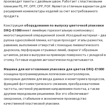
производит пакеты с двойным швом. Работает с пластиковыми
пленками РЕ, РР, ОРР, СРР, POF. Является отличным вариантом для
расширения номенклатуры изделий за счет востребованного
продукта.
Конструкция
оборудования по выпуску цветочной упаковки
DRQ-E1000
имеет линейную горизонтальную компоновку с
многостанционной операционной зоной. Исходный материал – два
рулона однослойной пленки, которая проходит этапы размотки,
равнения, выполнения отверстий с помощью пневматического
дырокола, перфорации отрывных линий, сварки V-образным
штампом, резки и выгрузки на приемную поверхность с укладкой в
стопку. Готовые изделия автоматически подсчитываются.
Машина для изготовления упаковки для цветов DRQ-E1000
оснащена программируемым логическим контроллером,
сенсорным дисплеем для ввода данных и мониторинга процессов,
функцией фотоэлектрического слежения, преобразователями
частоты, системой управления направлением полотна, а также
другими передовыми решениями. Все это обеспечивает
синхронное, стабильное и экономичное производство
качественной пластиковой упаковки.