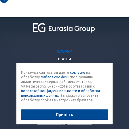
КАТАЛОГ
СТАТЬИ
ВОПРОСЫ И ОТВЕТЫ
Пользуясь сайтом, вы даете
согласие
на
КОМПАНИЯ
обработку
файлов cookies
использование
КОНТАКТЫ
аналитических сервисов Яндекс Метрика,
VK.Retargeting, Битрикс24 в соответствии с
политикой конфиденциальности и обработки
8 (800) 707-12-53
персональных данных
. Вы можете запретить
обработку cookies в настройках браузера.
paket@eq-mail.ru
Принять
© 2026 Все права защищены.
Политика конфиденциальности