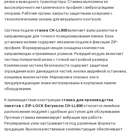
резки и выводного транспортера. Станина выполнена из
высокопрочного металлического профиля с виброгасящими
опорами. Рабочие органы закрыты защитными кожухами с
технологическими окнами для визуального контроля.
Система подачи
станка CH-LL800
включает валы размотки и
направляющие для точного позиционирования пленки. Блок
установки молнии содержит механизм подачи и фиксации ZIP-
профиля. Формирующая секция оснащена комплектом
направляющих и прижимных роликов. Режущий модуль включает
систему поперечной резки с точной настройкой размера.
Комплексная система безопасности содержит защитные
ограждения всех движущихся частей, кнопки аварийной остановки,
концевые выключатели. Маркировка опасных зон и
предупреждающие знаки интегрированы в корпусные панели
оборудования.
К преимуществам конструкции
станка для производства
пакетов с ZIP-LOCK бегунком CH-LL800
относится линейное
расположение модулей с удобным доступом для обслуживания.
Прочная станина минимизирует вибрации при работе.
Регулируемые узлы настраиваются под различные форматы
продукции. Высококачественные комплектующие обеспечивают