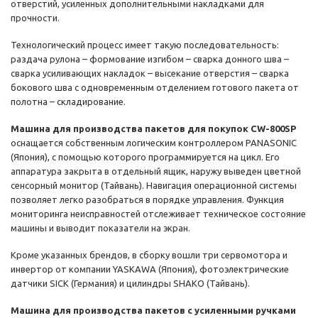
отверстий, усиленных дополнительными накладками для
прочности.
Технологический процесс имеет такую последовательность:
раздача рулона – формование изгибом – сварка донного шва –
сварка усиливающих накладок – высекание отверстия – сварка
бокового шва с одновременным отделением готового пакета от
полотна – складирование.
Машина для производства пакетов для покупок CW-800SP
оснащается собственным логическим контроллером PANASONIC
(Япония), с помощью которого программируется на цикл. Его
аппаратура закрыта в отдельный ящик, наружу выведен цветной
сенсорный монитор (Тайвань). Навигация операционной системы
позволяет легко разобраться в порядке управления. Функция
мониторинга неисправностей отслеживает техническое состояние
машины и выводит показатели на экран.
Кроме указанных брендов, в сборку вошли три сервомотора и
инвертор от компании YASKAWA (Япония), фотоэлектрические
датчики SICK (Германия) и цилиндры SHAKO (Тайвань).
Машина для производства пакетов с усиленными ручками