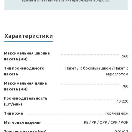
время и ответим на все интересующие вопросы.
Характеристики
Максимальная ширина
960
пакета (мм)
Тип производимого
Пакеты с боковым швом / Пакет с
пакета
еврослотом
Максимальная длина
780
пакета (мм)
Производительность
40-220
(шт/мин)
Тип ножа
Горячий нож
Материал изделия
PE / PP / OPP / CPP / POF
Толщина пакета (мм)
0,01-0,2