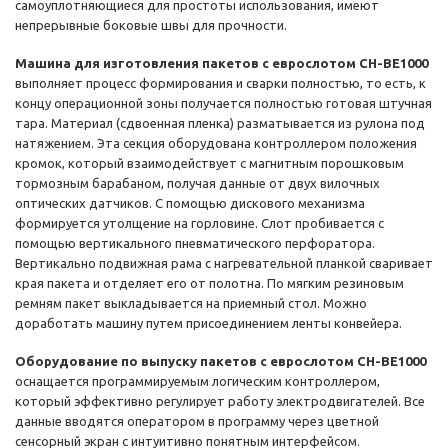
самоуплотняющиеся для простоты использования, имеют
непрерывные боковые швы для прочности.
Машина для изготовления пакетов с еврослотом CH-BE1000
выполняет процесс формирования и сварки полностью, то есть, к
концу операционной зоны получается полностью готовая штучная
тара. Материал (сдвоенная пленка) разматывается из рулона под
натяжением. Эта секция оборудована контроллером положения
кромок, который взаимодействует с магнитным порошковым
тормозным барабаном, получая данные от двух вилочных
оптических датчиков. С помощью дискового механизма
формируется утолщение на горловине. Слот пробивается с
помощью вертикального пневматического перфоратора.
Вертикально подвижная рама с нагревательной планкой сваривает
края пакета и отделяет его от полотна. По мягким резиновым
ремням пакет выкладывается на приемный стол. Можно
доработать машину путем присоединением ленты конвейера.
Оборудование по выпуску пакетов с еврослотом CH-BE1000
оснащается программируемым логическим контроллером,
который эффективно регулирует работу электродвигателей. Все
данные вводятся оператором в программу через цветной
сенсорный экран с интуитивно понятным интерфейсом.