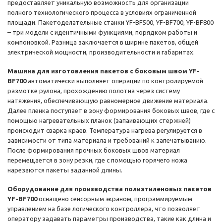
предоставляет уникальную возможность для организации
полного технологического процесса в условиях ограниченной
площади. Пакетоделательные станки YF-BF500, YF-BF700, YF-BF800
– три модели с идентичными функциями, порядком работы и
компоновкой. Разница заключается в ширине пакетов, общей
электрической мощности, производительности и габаритах.
Машина для изготовления пакетов с боковым швом YF-
BF700
автоматически выполняет операции по контролируемой
размотке рулона, прохождению полотна через систему
натяжения, обеспечивающую равномерное движение материала.
Далее пленка поступает в зону формирования боковых швов, где с
помощью нагревательных планок (запаивающих стержней)
происходит сварка краев. Температура нагрева регулируется в
зависимости от типа материала и требований к запечатыванию.
После формирования прочных боковых швов материал
перемещается в зону резки, где с помощью горячего ножа
нарезаются пакеты заданной длины.
Оборудование для производства полиэтиленовых пакетов
YF-BF700
оснащено сенсорным экраном, программируемым
управлением на базе логического контроллера, что позволяет
оператору задавать параметры производства, такие как длина и