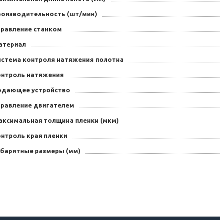
роизводительность (шт/мин)
правление станком
атериал
истема контроля натяжения полотна
онтроль натяжения
одающее устройство
правление двигателем
аксимальная толщина пленки (мкм)
онтроль края пленки
абаритные размеры (мм)