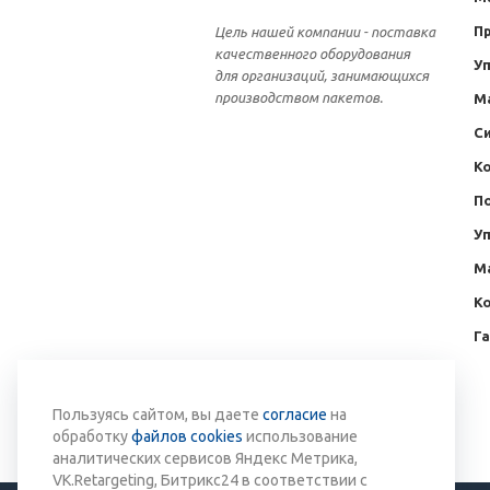
П
Цель нашей компании - поставка
качественного оборудования
У
для организаций, занимающихся
производством пакетов.
М
С
К
П
У
М
К
Г
Вернуться к списку
Пользуясь сайтом, вы даете
согласие
на
обработку
файлов cookies
использование
аналитических сервисов Яндекс Метрика,
VK.Retargeting, Битрикс24 в соответствии с