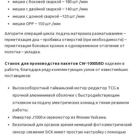
мешки с боковой сваркой – 180 шт./мин
мешки с двойной сваркой – 140 шт./мин
мешки с донной сваркой –120 шт./мин
мешки OPP – 150 шт./мин
Алгоритм операций цикла: подача материала разматыванием –
герметизация дна – пробивка отверстий (при необходимости) –
герметизация боковых кромок и одновременное отсечение от
полотна – укладка.
Станок для производства пакетов CW-1000SBD
надежен в
работе, благодаря ряду комплектующих узлов от известнейших
поставщиков:
Высокооборотный тайваньский мотор-редуктор TCG в
прочной алюминиевой оболочке с быстродействующим
откликом на подачу электрических команд и тихим режимом
работы.
Инвертер J1000 и сервомотор из Японии Yaskawa.
Безопасный для органов зрения немецкий фотоэлектрический
сенсор слежения SICK имеет простую настройку с помощью