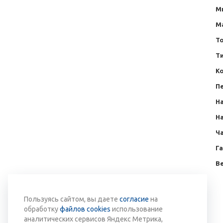
М
М
То
Т
Ко
П
Н
Н
Ча
Г
Ве
Вернуться к списку
Пользуясь сайтом, вы даете
согласие
на
обработку
файлов cookies
использование
аналитических сервисов Яндекс Метрика,