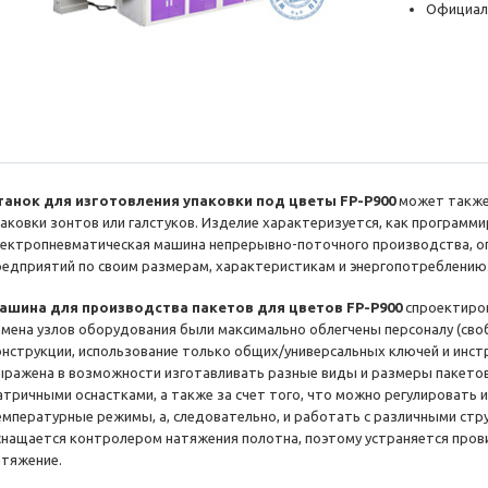
Официал
танок для изготовления упаковки под цветы FP-P900
может также
паковки зонтов или галстуков. Изделие характеризуется, как программ
лектропневматическая машина непрерывно-поточного производства, 
редприятий по своим размерам, характеристикам и энергопотреблению
ашина для производства пакетов для цветов FP-P900
спроектиро
амена узлов оборудования были максимально облегчены персоналу (сво
онструкции, использование только общих/универсальных ключей и инст
ыражена в возможности изготавливать разные виды и размеры пакетов
атричными оснастками, а также за счет того, что можно регулировать
емпературные режимы, а, следовательно, и работать с различными стр
снащается контролером натяжения полотна, поэтому устраняется прови
атяжение.