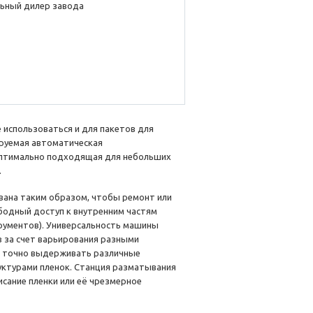
ьный дилер завода
 использоваться и для пакетов для
ируемая автоматическая
оптимально подходящая для небольших
.
вана таким образом, чтобы ремонт или
бодный доступ к внутренним частям
рументов). Универсальность машины
 за счет варьирования разными
 и точно выдерживать различные
уктурами пленок. Станция разматывания
сание пленки или её чрезмерное