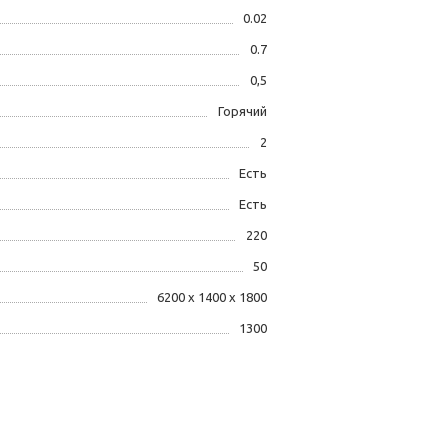
0.02
0.7
0,5
Горячий
2
Есть
Есть
220
50
6200 х 1400 х 1800
1300