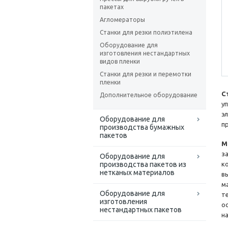
пакетах
Агломераторы
Станки для резки полиэтилена
Оборудование для
изготовления нестандартных
видов пленки
Станки для резки и перемотки
пленки
С
Дополнительное оборудование
у
э
Оборудование для
п
производства бумажных
пакетов
М
з
Оборудование для
производства пакетов из
к
нетканых материалов
в
м
Оборудование для
т
изготовления
о
нестандартных пакетов
н