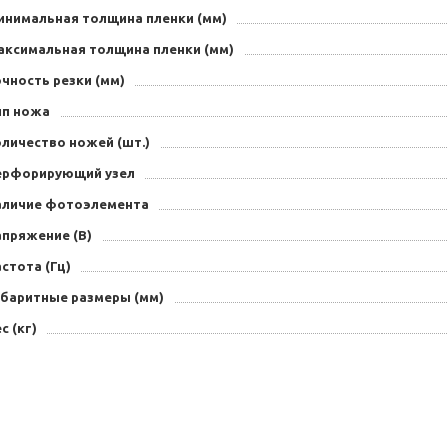
инимальная толщина пленки (мм)
аксимальная толщина пленки (мм)
чность резки (мм)
ип ножа
личество ножей (шт.)
ерфорирующий узел
аличие фотоэлемента
апряжение (B)
стота (Гц)
абаритные размеры (мм)
с (кг)