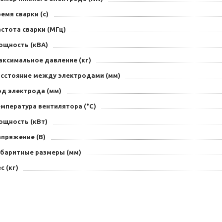
емя сварки (с)
стота сварки (МГц)
ощность (кВА)
аксимальное давление (кг)
асстояние между электродами (мм)
од электрода (мм)
мпература вентилятора (°С)
ощность (кВт)
апряжение (B)
абаритные размеры (мм)
с (кг)