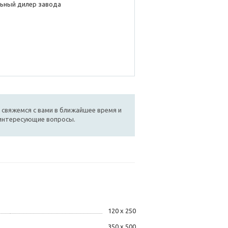
ьный дилер завода
 свяжемся с вами в ближайшее время и
 интересующие вопросы.
120 х 250
350 х 500