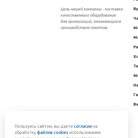
Вр
Цель нашей компании - поставка
качественного оборудования
Ча
для организаций, занимающихся
производством пакетов.
М
М
Р
Х
Те
М
Н
Г
Ве
Вернуться к списку
Пользуясь сайтом, вы даете
согласие
на
обработку
файлов cookies
использование