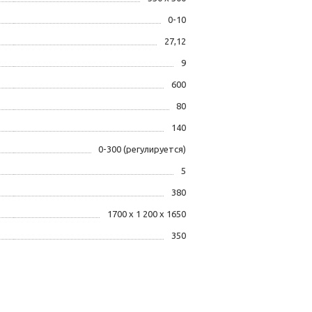
0-10
27,12
9
600
80
140
0-300 (регулируется)
5
380
1700 х 1 200 х 1650
350