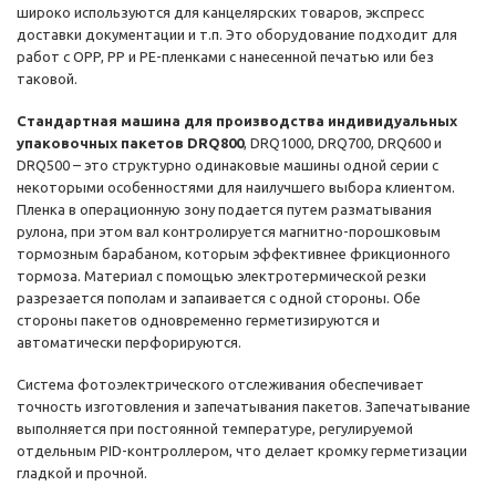
широко используются для канцелярских товаров, экспресс
доставки документации и т.п. Это оборудование подходит для
работ с OPP, PP и PE-пленками с нанесенной печатью или без
таковой.
Стандартная машина для производства индивидуальных
упаковочных пакетов DRQ800
, DRQ1000, DRQ700, DRQ600 и
DRQ500 – это структурно одинаковые машины одной серии с
некоторыми особенностями для наилучшего выбора клиентом.
Пленка в операционную зону подается путем разматывания
рулона, при этом вал контролируется магнитно-порошковым
тормозным барабаном, которым эффективнее фрикционного
тормоза. Материал с помощью электротермической резки
разрезается пополам и запаивается с одной стороны. Обе
стороны пакетов одновременно герметизируются и
автоматически перфорируются.
Система фотоэлектрического отслеживания обеспечивает
точность изготовления и запечатывания пакетов. Запечатывание
выполняется при постоянной температуре, регулируемой
отдельным PID-контроллером, что делает кромку герметизации
гладкой и прочной.