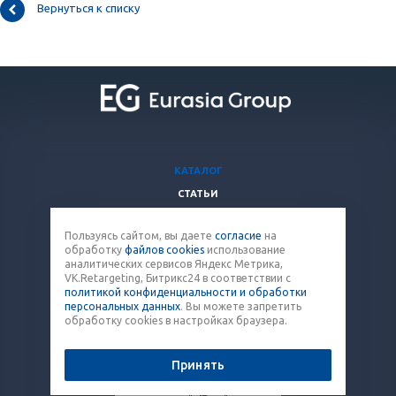
Вернуться к списку
КАТАЛОГ
СТАТЬИ
ВОПРОСЫ И ОТВЕТЫ
Пользуясь сайтом, вы даете
согласие
на
КОМПАНИЯ
обработку
файлов cookies
использование
КОНТАКТЫ
аналитических сервисов Яндекс Метрика,
VK.Retargeting, Битрикс24 в соответствии с
политикой конфиденциальности и обработки
8 (800) 707-12-53
персональных данных
. Вы можете запретить
обработку cookies в настройках браузера.
paket@eq-mail.ru
Принять
© 2026 Все права защищены.
Политика конфиденциальности