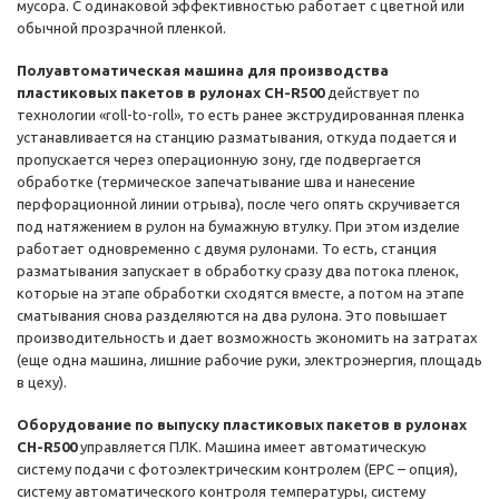
мусора. С одинаковой эффективностью работает с цветной или
обычной прозрачной пленкой.
Полуавтоматическая машина для производства
пластиковых пакетов в рулонах CH-R500
действует по
технологии «roll-to-roll», то есть ранее экструдированная пленка
устанавливается на станцию разматывания, откуда подается и
пропускается через операционную зону, где подвергается
обработке (термическое запечатывание шва и нанесение
перфорационной линии отрыва), после чего опять скручивается
под натяжением в рулон на бумажную втулку. При этом изделие
работает одновременно с двумя рулонами. То есть, станция
разматывания запускает в обработку сразу два потока пленок,
которые на этапе обработки сходятся вместе, а потом на этапе
сматывания снова разделяются на два рулона. Это повышает
производительность и дает возможность экономить на затратах
(еще одна машина, лишние рабочие руки, электроэнергия, площадь
в цеху).
Оборудование по выпуску пластиковых пакетов в рулонах
CH-R500
управляется ПЛК. Машина имеет автоматическую
систему подачи с фотоэлектрическим контролем (EPC – опция),
систему автоматического контроля температуры, систему