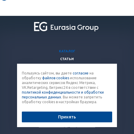
КАТАЛОГ
СТАТЬИ
ВОПРОСЫ И ОТВЕТЫ
Пользуясь сайтом, вы даете
согласие
на
КОМПАНИЯ
обработку
файлов cookies
использование
КОНТАКТЫ
аналитических сервисов Яндекс Метрика,
VK.Retargeting, Битрикс24 в соответствии с
политикой конфиденциальности и обработки
8 (800) 707-12-53
персональных данных
. Вы можете запретить
обработку cookies в настройках браузера.
paket@eq-mail.ru
Принять
© 2026 Все права защищены.
Политика конфиденциальности