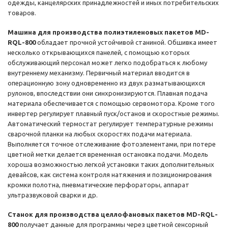
одежды, канцелярских принадлежностей и иных потребительских
товаров.
Машина для производства полиэтиленовых пакетов MD-
RQL-800
обладает прочной устойчивой станиной. Обшивка имеет
несколько открывающихся панелей, с помощью которых
обслуживающий персонал может легко подобраться к любому
внутреннему механизму. Первичный материал вводится в
операционную зону одновременно из двух разматывающихся
рулонов, впоследствии они синхронизируются. Плавная подача
материала обеспечивается с помощью сервомотора. Кроме того
инвертер регулирует плавный пуск/останов и скоростные режимы.
Автоматический термостат регулирует температурные режимы
сварочной планки на любых скоростях подачи материала.
Выполняется точное отслеживание фотоэлементами, при потере
цветной метки делается временная остановка подачи. Модель
хороша возможностью легкой установки таких дополнительных
девайсов, как система контроля натяжения и позиционирования
кромки полотна, пневматические перфораторы, аппарат
ультразвуковой сварки и др.
Станок для производства целлофановых пакетов MD-RQL-
800
получает данные для программы через цветной сенсорный