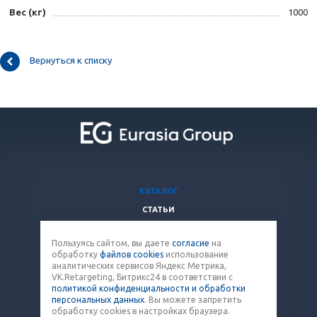
Вес (кг)
1000
Вернуться к списку
КАТАЛОГ
СТАТЬИ
ВОПРОСЫ И ОТВЕТЫ
Пользуясь сайтом, вы даете
согласие
на
КОМПАНИЯ
обработку
файлов cookies
использование
КОНТАКТЫ
аналитических сервисов Яндекс Метрика,
VK.Retargeting, Битрикс24 в соответствии с
политикой конфиденциальности и обработки
8 (800) 707-12-53
персональных данных
. Вы можете запретить
обработку cookies в настройках браузера.
paket@eq-mail.ru