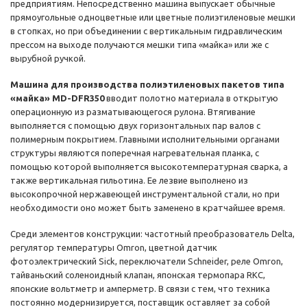
предприятиям. Непосредственно машина выпускает обычные
прямоугольные одноцветные или цветные полиэтиленовые мешки
в стопках, но при объединении с вертикальным гидравлическим
прессом на выходе получаются мешки типа «майка» или же с
вырубной ручкой.
Машина для производства полиэтиленовых пакетов типа
«майка» MD-DFR350
вводит полотно материала в открытую
операционную из разматывающегося рулона. Втягивание
выполняется с помощью двух горизонтальных пар валов с
полимерным покрытием. Главными исполнительными органами
структуры являются поперечная нагревательная планка, с
помощью которой выполняется высокотемпературная сварка, а
также вертикальная гильотина. Ее лезвие выполнено из
высокопрочной нержавеющей инструментальной стали, но при
необходимости оно может быть заменено в кратчайшее время.
Среди элементов конструкции: частотный преобразователь Delta,
регулятор температуры Omron, цветной датчик
фотоэлектрический Sick, переключатели Schneider, реле Omron,
тайваньский соленоидный клапан, японская термопара RKC,
японские вольтметр и амперметр. В связи с тем, что техника
постоянно модернизируется, поставщик оставляет за собой