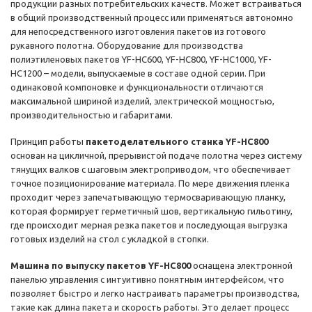
продукции разных потребительских качеств. Может встраиваться
в общий производственный процесс или применяться автономно
для непосредственного изготовления пакетов из готового
рукавного полотна. Оборудование для производства
полиэтиленовых пакетов YF-HC600, YF-HC800, YF-HC1000, YF-
HC1200 – модели, выпускаемые в составе одной серии. При
одинаковой компоновке и функциональности отличаются
максимальной шириной изделий, электрической мощностью,
производительностью и габаритами.
Принцип работы
пакетоделательного станка YF-HC800
основан на цикличной, прерывистой подаче полотна через систему
тянущих валков с шаговым электроприводом, что обеспечивает
точное позиционирование материала. По мере движения пленка
проходит через запечатывающую термосваривающую планку,
которая формирует герметичный шов, вертикальную гильотину,
где происходит мерная резка пакетов и последующая выгрузка
готовых изделий на стол с укладкой в стопки.
Машина по выпуску пакетов YF-HC800
оснащена электронной
панелью управления с интуитивно понятным интерфейсом, что
позволяет быстро и легко настраивать параметры производства,
такие как длина пакета и скорость работы. Это делает процесс