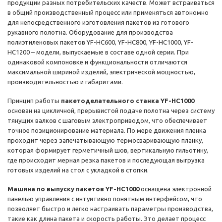
продукции разных потребительских качеств. Может встраиваться
в общий производственный процесс или применяться автономно
для непосредственного изготовления пакетов из готового
рукавного полотна. Оборудование для производства
полиэтиленовых пакетов YF-HC600, YF-HC800, YF-HC1000, YF-
HC1200 – модели, выпускаемые в составе одной серии. При
одинаковой компоновке и функциональности отличаются
максимальной шириной изделий, электрической мощностью,
производительностью и габаритами.
Принцип работы
пакетоделательного станка YF-HC1000
основан на цикличной, прерывистой подаче полотна через систему
тянущих валков с шаговым электроприводом, что обеспечивает
точное позиционирование материала. По мере движения пленка
проходит через запечатывающую термосваривающую планку,
которая формирует герметичный шов, вертикальную гильотину,
где происходит мерная резка пакетов и последующая выгрузка
готовых изделий на стол с укладкой в стопки.
Машина по выпуску пакетов YF-HC1000
оснащена электронной
панелью управления с интуитивно понятным интерфейсом, что
позволяет быстро и легко настраивать параметры производства,
такие как длина пакета и скорость работы. Это делает процесс