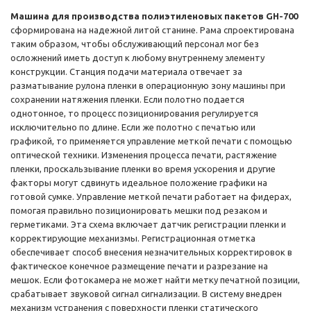
Машина для производства полиэтиленовых пакетов GH-700
сформирована на надежной литой станине. Рама спроектирована
таким образом, чтобы обслуживающий персонал мог без
осложнений иметь доступ к любому внутреннему элементу
конструкции. Станция подачи материала отвечает за
разматывание рулона пленки в операционную зону машины при
сохранении натяжения пленки. Если полотно подается
однотонное, то процесс позиционирования регулируется
исключительно по длине. Если же полотно с печатью или
графикой, то применяется управление меткой печати с помощью
оптической техники. Изменения процесса печати, растяжение
пленки, проскальзывание пленки во время ускорения и другие
факторы могут сдвинуть идеальное положение графики на
готовой сумке. Управление меткой печати работает на фидерах,
помогая правильно позиционировать мешки под резаком и
герметиками. Эта схема включает датчик регистрации пленки и
корректирующие механизмы. Регистрационная отметка
обеспечивает способ внесения незначительных корректировок в
фактическое конечное размещение печати и разрезание на
мешок. Если фотокамера не может найти метку печатной позиции,
срабатывает звуковой сигнал сигнализации. В систему внедрен
механизм устранения с поверхности пленки статического