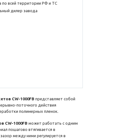
 по всей территории РФ и ТС
ьный дилер завода
кетов CW-1000FB
представляет собой
рерывно-поточного действия
реработки полимерных пленок.
ов CW-1000FB
может работать с одним
иал пошагово втягивается в
зазор между ними регулируется в