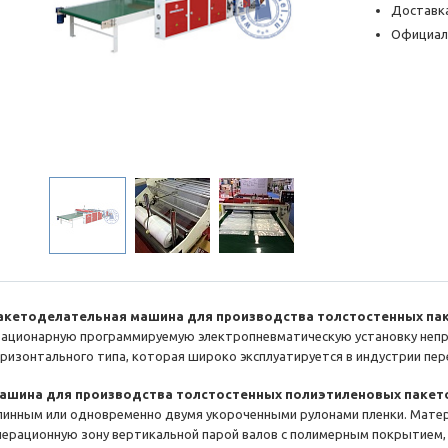
Доставка
Официал
акетоделательная машина для производства толстостенных па
тационарную программируемую электропневматическую установку неп
оризонтального типа, которая широко эксплуатируется в индустрии пе
ашина для производства толстостенных полиэтиленовых пакет
линным или одновременно двумя укороченными рулонами пленки. Матер
перационную зону вертикальной парой валов с полимерным покрытием, 