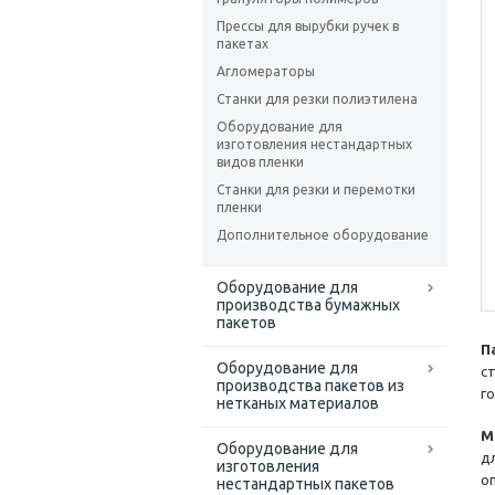
Прессы для вырубки ручек в
пакетах
Агломераторы
Станки для резки полиэтилена
Оборудование для
изготовления нестандартных
видов пленки
Станки для резки и перемотки
пленки
Дополнительное оборудование
Оборудование для
производства бумажных
пакетов
П
Оборудование для
с
производства пакетов из
г
нетканых материалов
М
Оборудование для
д
изготовления
о
нестандартных пакетов