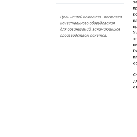
з
п
к
Цель нашей компании - поставка
п
качественного оборудования
п
для организаций, занимающихся
У
производством пакетов.
э
н
Г
п
о
С
д
о