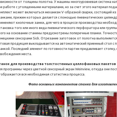
ависимости от толщины полотна. У машины многоуровневая система на
ри работе с утолщенными материалами, но за счет этого материал пода
омплект может включаться механизм V-образной сварки, состоящий из 
ланками, прижим которых делается с помощью пневматических цилиндров
рименяют кнопочные замки, для чего в процессе производства необхо
становка того или иного вида пневматического перфоратора или групп
того на основании станины предусмотрены поперечные планки. Точнос
емецкими сенсорами Sick. Отрезание заготовок от полотна выполняетс
отовая продукция выкладывается на автоматический приемный стол с 
ланкой. Последний элемент по готовности партии придавливает стопку, 
свобождения места.
танок для производства толстостенных целлофановых пакетов
ля программы через цветной сенсорный экран Weinview, откуда они пост
тображается вся необходимая статистика процесса.
Фото основных компонентов станка для изготовлен