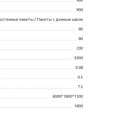
900
остенные пакеты / Пакеты с донным швом
80
80
200
3000
0.08
0.5
7.5
6000*1800*1300
1800