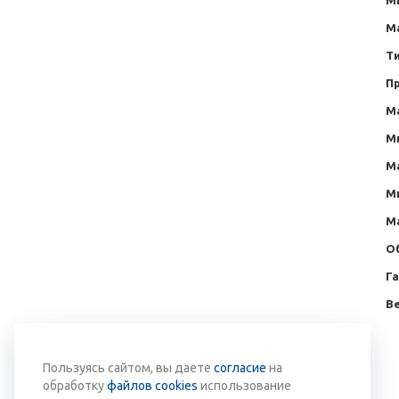
М
Т
П
М
М
М
М
М
О
Г
Ве
Вернуться к списку
Пользуясь сайтом, вы даете
согласие
на
обработку
файлов cookies
использование