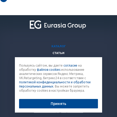
КАТАЛОГ
СТАТЬИ
ВОПРОСЫ И ОТВЕТЫ
Пользуясь сайтом, вы даете
согласие
на
КОМПАНИЯ
обработку
файлов cookies
использование
КОНТАКТЫ
аналитических сервисов Яндекс Метрика,
VK.Retargeting, Битрикс24 в соответствии с
политикой конфиденциальности и обработки
8 (800) 707-12-53
персональных данных
. Вы можете запретить
обработку cookies в настройках браузера.
paket@eq-mail.ru
Принять
© 2026 Все права защищены.
Политика конфиденциальности