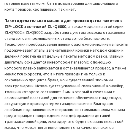
готовые пакеты могут быть использованы для широчайшего
круга товаров, как пищевых, так и нет.
Пакетоделательная машина для производства пакетов с
ZIP-LOCK застежкой ZL-Q600С
, а также модели из этой серии
ZL-Q700С и ZL-Q500С разработаны с учетом высоких отраслевых
стандартов и промышленных стандартов безопасности.
Технология преобразования пленки с застежкой-молнией в пакеты
подразумевает этапы запечатывания кромки методом сварки и
деления полотна на отдельные пакеты методом резки. Главный
двигатель оснащается инвертором Panasonic, с помощью
которого плавно запускается и останавливается процесс, а также
меняются скорости, что в итоге приводит не только к
сокращению процента брака, но и существенной экономии
электроэнергии. Используется усиленный силиконовый конвейер,
толщина которого составляет 5 мм, который в сочетании с
алюминиевой пластиной для тиснения обеспечивает надежную,
аккуратную и красивую герметизацию пакетов. Благодаря
линейным подшипниковым стержням со стальным валом машина
предотвращает повреждение или деформацию деталей
трансмиссионной цепи, если вдруг это будет вызвано нехваткой
масла, что может негативно повлиять на качество пакетов.