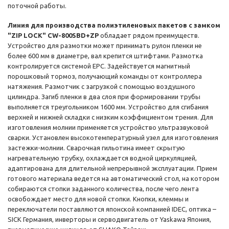
поточной работы.
Линия для производства полиэтиленовых пакетов с замком
"ZIP LOCK" CW-800SBD+ZP
обладает рядом преимуществ.
Устройство для размотки может принимать рулон пленки не
более 600 мм в диаметре, вал крепится штифтами. Размотка
контролируется системой EPC. Задействуется магнитный
порошковый тормоз, получающий команды от контроллера
натяжения. Размотчик с загрузкой с помощью воздушного
цилиндра. Загиб пленки в два слоя при формировании трубы
выполняется треугольником 1600 мм. Устройство для сгибания
верхней и нижней складки с низким коэффициентом трения. Для
изготовления молнии применяется устройство ультразвуковой
сварки. Установлен высокотемпературный узел для изготовления
застежки-молнии. Сварочная гильотина имеет скрытую
нагревательную трубку, охлаждается водной циркуляцией,
адаптирована для длительной непрерывной эксплуатации. Прием
готового материала ведется на автоматический стол, на котором
собираются стопки заданного количества, после чего лента
освобождает место для новой стопки. Кнопки, клеммы и
переключатели поставляются японской компанией IDEC, оптика –
SICK Германия, инверторы и серводвигатель от Yaskawa Япония,