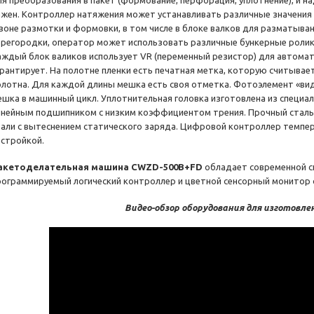
ля преобразования в пакет (формование, перфорация, уплотнение), и 
ажен. Контроллер натяжения может устанавливать различные значения
 зоне размотки и формовки, в том числе в блоке валков для разматыва
ерегородки, оператор может использовать различные бункерные ролики
аждый блок валиков использует VR (переменный резистор) для автомат
арантирует. На полотне пленки есть печатная метка, которую считыва
олотна. Для каждой длины мешка есть своя отметка. Фотоэлемент «вид
ешка в машинный цикл. Уплотнительная головка изготовлена из специал
инейным подшипником с низким коэффициентом трения. Прочный сталь
тали с вытеснением статического заряда. Цифровой контроллер темпе
астройкой.
акетоделательная машина CWZD-500B+FD
обладает современной с
рограммируемый логический контроллер и цветной сенсорный монитор 
Видео-обзор оборудования для изготовле