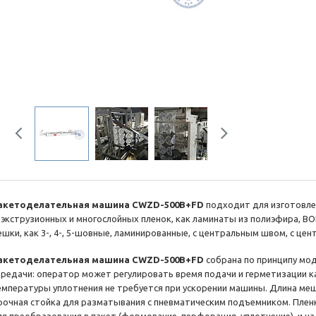
Previous
Next
акетоделательная машина CWZD-500B+FD
подходит для изготовле
оэкструзионных и многослойных пленок, как ламинаты из полиэфира, BO
ешки, как 3-, 4-, 5-шовные, ламинированные, с центральным швом, с це
акетоделательная машина CWZD-500B+FD
собрана по принципу мод
ередачи: оператор может регулировать время подачи и герметизации к
емпературы уплотнения не требуется при ускорении машины. Длина меш
рочная стойка для разматывания с пневматическим подъемником. Плен