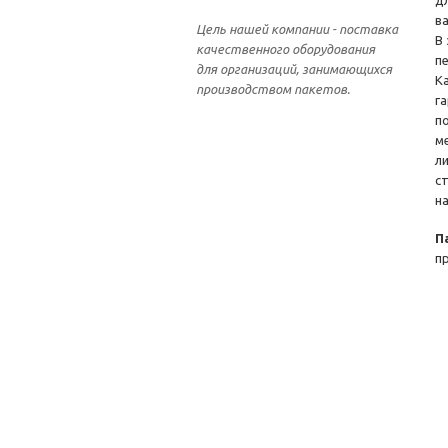
д
в
Цель нашей компании - поставка
В
качественного оборудования
п
для организаций, занимающихся
К
производством пакетов.
г
п
м
л
с
н
П
п