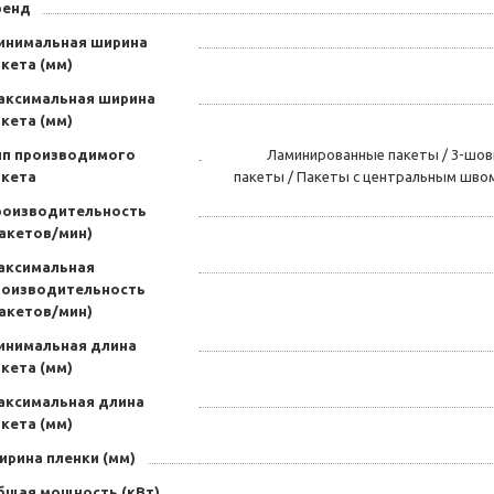
ренд
инимальная ширина
кета (мм)
аксимальная ширина
кета (мм)
ип производимого
Ламинированные пакеты / 3-шов
акета
пакеты / Пакеты с центральным шво
роизводительность
пакетов/мин)
аксимальная
роизводительность
пакетов/мин)
инимальная длина
кета (мм)
аксимальная длина
кета (мм)
ирина пленки (мм)
бщая мощность (кВт)