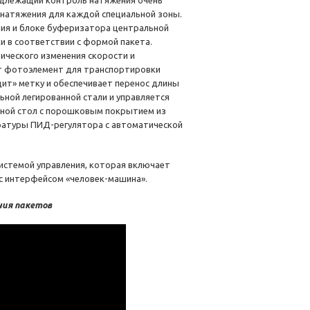
надлежащий контроль натяжения очень
 натяжения для каждой специальной зоны.
ния и блоке буферизатора центральной
 в соответствии с формой пакета.
ического изменения скорости и
ет фотоэлемент для транспортировки
ит» метку и обеспечивает перенос длины
ьной легированной стали и управляется
ной стол с порошковым покрытием из
ратуры ПИД-регулятора с автоматической
истемой управления, которая включает
с интерфейсом «человек-машина».
ния пакетов