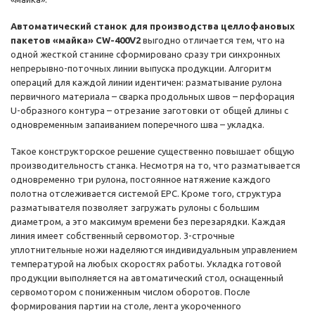
Автоматический станок для производства целлофановых
пакетов «майка» CW-400V2
выгодно отличается тем, что на
одной жесткой станине сформировано сразу три синхронных
непрерывно-поточных линии выпуска продукции. Алгоритм
операций для каждой линии идентичен: разматывание рулона
первичного материала – сварка продольных швов – перфорация
U-образного контура – отрезание заготовки от общей длины с
одновременным запаиванием поперечного шва – укладка.
Такое конструкторское решение существенно повышает общую
производительность станка. Несмотря на то, что разматывается
одновременно три рулона, постоянное натяжение каждого
полотна отслеживается системой EPC. Кроме того, структура
разматывателя позволяет загружать рулоны с большим
диаметром, а это максимум времени без перезарядки. Каждая
линия имеет собственный сервомотор. 3-строчные
уплотнительные ножи наделяются индивидуальным управлением
температурой на любых скоростях работы. Укладка готовой
продукции выполняется на автоматический стол, оснащенный
сервомотором с пониженным числом оборотов. После
формирования партии на столе, лента укороченного