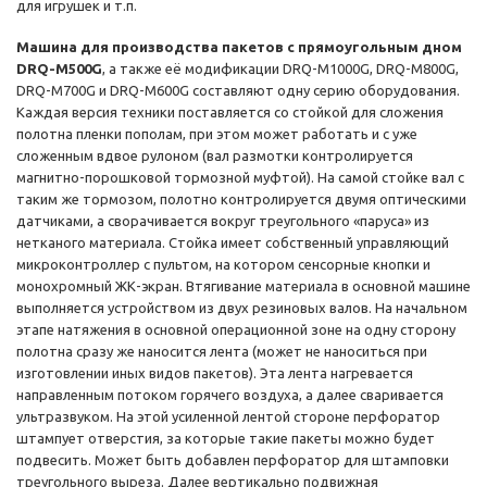
для игрушек и т.п.
Машина для производства пакетов с прямоугольным дном
DRQ-M500G
, а также её модификации DRQ-M1000G, DRQ-M800G,
DRQ-M700G и DRQ-M600G составляют одну серию оборудования.
Каждая версия техники поставляется со стойкой для сложения
полотна пленки пополам, при этом может работать и с уже
сложенным вдвое рулоном (вал размотки контролируется
магнитно-порошковой тормозной муфтой). На самой стойке вал с
таким же тормозом, полотно контролируется двумя оптическими
датчиками, а сворачивается вокруг треугольного «паруса» из
нетканого материала. Стойка имеет собственный управляющий
микроконтроллер с пультом, на котором сенсорные кнопки и
монохромный ЖК-экран. Втягивание материала в основной машине
выполняется устройством из двух резиновых валов. На начальном
этапе натяжения в основной операционной зоне на одну сторону
полотна сразу же наносится лента (может не наноситься при
изготовлении иных видов пакетов). Эта лента нагревается
направленным потоком горячего воздуха, а далее сваривается
ультразвуком. На этой усиленной лентой стороне перфоратор
штампует отверстия, за которые такие пакеты можно будет
подвесить. Может быть добавлен перфоратор для штамповки
треугольного выреза. Далее вертикально подвижная