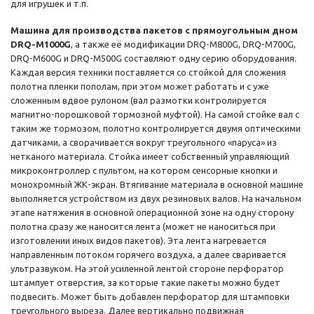
для игрушек и т.п.
Машина для производства пакетов с прямоугольным дном
DRQ-M1000G
, а также её модификации DRQ-M800G, DRQ-M700G,
DRQ-M600G и DRQ-M500G составляют одну серию оборудования.
Каждая версия техники поставляется со стойкой для сложения
полотна пленки пополам, при этом может работать и с уже
сложенным вдвое рулоном (вал размотки контролируется
магнитно-порошковой тормозной муфтой). На самой стойке вал с
таким же тормозом, полотно контролируется двумя оптическими
датчиками, а сворачивается вокруг треугольного «паруса» из
нетканого материала. Стойка имеет собственный управляющий
микроконтроллер с пультом, на котором сенсорные кнопки и
монохромный ЖК-экран. Втягивание материала в основной машине
выполняется устройством из двух резиновых валов. На начальном
этапе натяжения в основной операционной зоне на одну сторону
полотна сразу же наносится лента (может не наноситься при
изготовлении иных видов пакетов). Эта лента нагревается
направленным потоком горячего воздуха, а далее сваривается
ультразвуком. На этой усиленной лентой стороне перфоратор
штампует отверстия, за которые такие пакеты можно будет
подвесить. Может быть добавлен перфоратор для штамповки
треугольного выреза. Далее вертикально подвижная