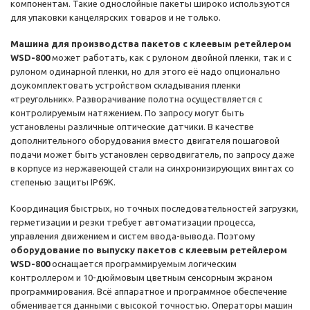
компонентам. Такие однослойные пакеты широко используются
для упаковки канцелярских товаров и не только.
Машина для производства пакетов с клеевым ретейлером
WSD-800
может работать, как с рулоном двойной пленки, так и с
рулоном одинарной пленки, но для этого её надо опционально
доукомплектовать устройством складывания пленки
«треугольник». Разворачивание полотна осуществляется с
контролируемым натяжением. По запросу могут быть
установлены различные оптические датчики. В качестве
дополнительного оборудования вместо двигателя пошаговой
подачи может быть установлен серводвигатель, по запросу даже
в корпусе из нержавеющей стали на синхронизирующих винтах со
степенью защиты IP69K.
Координация быстрых, но точных последовательностей загрузки,
герметизации и резки требует автоматизации процесса,
управления движением и систем ввода-вывода. Поэтому
оборудование по выпуску пакетов с клеевым ретейлером
WSD-800
оснащается программируемым логическим
контроллером и 10-дюймовым цветным сенсорным экраном
программирования. Всё аппаратное и программное обеспечение
обменивается данными с высокой точностью. Операторы машин