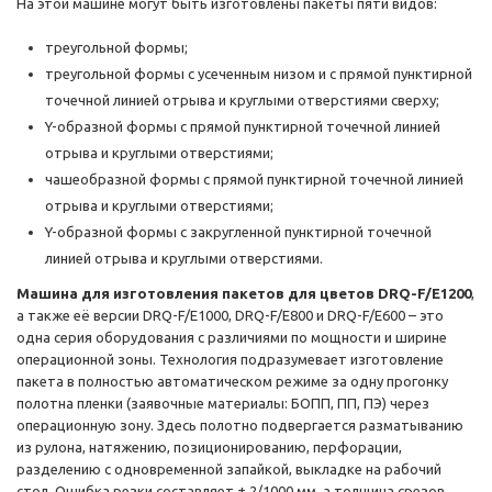
На этой машине могут быть изготовлены пакеты пяти видов:
треугольной формы;
треугольной формы с усеченным низом и с прямой пунктирной
точечной линией отрыва и круглыми отверстиями сверху;
Y-образной формы с прямой пунктирной точечной линией
отрыва и круглыми отверстиями;
чашеобразной формы с прямой пунктирной точечной линией
отрыва и круглыми отверстиями;
Y-образной формы с закругленной пунктирной точечной
линией отрыва и круглыми отверстиями.
Машина для изготовления пакетов для цветов DRQ-F/E1200
,
а также её версии DRQ-F/E1000, DRQ-F/E800 и DRQ-F/E600 – это
одна серия оборудования с различиями по мощности и ширине
операционной зоны. Технология подразумевает изготовление
пакета в полностью автоматическом режиме за одну прогонку
полотна пленки (заявочные материалы: БОПП, ПП, ПЭ) через
операционную зону. Здесь полотно подвергается разматыванию
из рулона, натяжению, позиционированию, перфорации,
разделению с одновременной запайкой, выкладке на рабочий
стол. Ошибка резки составляет ± 2/1000 мм, а толщина срезов