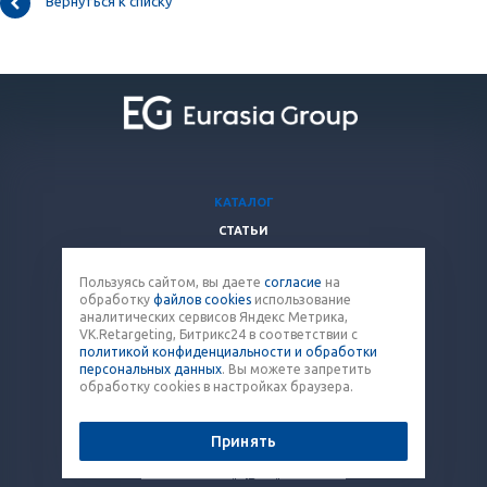
Вернуться к списку
КАТАЛОГ
СТАТЬИ
ВОПРОСЫ И ОТВЕТЫ
Пользуясь сайтом, вы даете
согласие
на
КОМПАНИЯ
обработку
файлов cookies
использование
КОНТАКТЫ
аналитических сервисов Яндекс Метрика,
VK.Retargeting, Битрикс24 в соответствии с
политикой конфиденциальности и обработки
8 (800) 707-12-53
персональных данных
. Вы можете запретить
обработку cookies в настройках браузера.
paket@eq-mail.ru
Принять
© 2026 Все права защищены.
Политика конфиденциальности