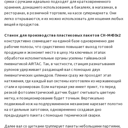
сумки с ручками идеально подходят для кратковременного
хранения, домашнего использования, в бакалеях, в магазинах, в
ресторанах, в розничной торговле, на кассе супермаркета. Они
легко открываются, и их можно использовать для ношения любых
вещей и продуктов.
Станок для производства пластиковых пакетов CH-M450x2
конструктивно совмещает на единой базе одновременно две
рабочие полосы, что существенно повышает выход готовой
продукции и экономит место в цеху. На ключевых этапах
обработки исполнительные органы усилены тайваньской
пневматикой AIRTAC. Так, в частности, станция разматывания
рулонов удерживает раздающий вал с помощью двух
пневматических цилиндров. Пленки сразу же проходят этап
натяжения, где каждый вал системы изготовлен из нержавеющей
стали и хромирован. Если материал уже имеет принт, то перед
резкой фотоэлектрический датчик будет считывать цветную
метку, и позиционирование будет точным. Вертикально
подвижный нож на подпружиненном механизме нарезает полотно
на отдельные заготовки, одновременно создавая дно
предыдущего пакета с помощью термической сварки.
Далее вал со щетками группирует пакеты небольшими партиями,