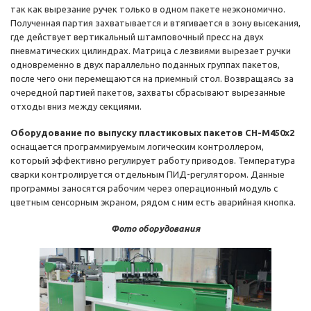
так как вырезание ручек только в одном пакете неэкономично.
Полученная партия захватывается и втягивается в зону высекания,
где действует вертикальный штамповочный пресс на двух
пневматических цилиндрах. Матрица с лезвиями вырезает ручки
одновременно в двух параллельно поданных группах пакетов,
после чего они перемещаются на приемный стол. Возвращаясь за
очередной партией пакетов, захваты сбрасывают вырезанные
отходы вниз между секциями.
Оборудование по выпуску пластиковых пакетов CH-M450x2
оснащается программируемым логическим контроллером,
который эффективно регулирует работу приводов. Температура
сварки контролируется отдельным ПИД-регулятором. Данные
программы заносятся рабочим через операционный модуль с
цветным сенсорным экраном, рядом с ним есть аварийная кнопка.
Фото оборудования