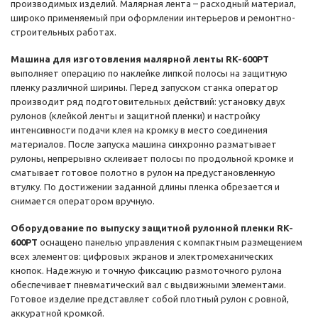
производимых изделий. Малярная лента – расходный материал,
широко применяемый при оформлении интерьеров и ремонтно-
строительных работах.
Машина для изготовления малярной ленты RK-600PT
выполняет операцию по наклейке липкой полосы на защитную
пленку различной ширины. Перед запуском станка оператор
производит ряд подготовительных действий: установку двух
рулонов (клейкой ленты и защитной пленки) и настройку
интенсивности подачи клея на кромку в место соединения
материалов. После запуска машина синхронно разматывает
рулоны, непрерывно склеивает полосы по продольной кромке и
сматывает готовое полотно в рулон на предустановленную
втулку. По достижении заданной длины пленка обрезается и
снимается оператором вручную.
Оборудование по выпуску защитной рулонной пленки RK-
600PT
оснащено панелью управления с компактным размещением
всех элементов: цифровых экранов и электромеханических
кнопок. Надежную и точную фиксацию размоточного рулона
обеспечивает пневматический вал с выдвижными элементами.
Готовое изделие представляет собой плотный рулон с ровной,
аккуратной кромкой.