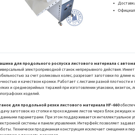
Доставка
Официал
ашина для продольного роспуска листового материала с автома
ниверсальный электроприводной станок непрерывного действия. Имеет
обильностью за счет роликовых колес, разрезает заготовки по длине н
очностью и качеством кромки. Работает с листами разной плотности и
елких и среднесерийных тиражей при изготовлении упаковки, визиток, л
ипографских изделий.
танок для продольной резки листового материала HF-660
обеспеч
одачу заготовок из стопки и прохождение листов через блок режущих н
аданными параметрами. При этом поддерживается интеллектуальное у
лектронной системы и панели управления. Интерфейс позволяет задава
аботы. Технически продуманная конструкция исключает смещения и пер