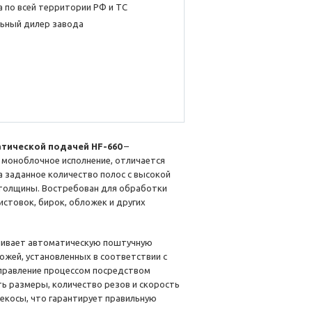
 по всей территории РФ и ТС
ьный дилер завода
тической подачей HF-660
–
 моноблочное исполнение, отличается
а заданное количество полос с высокой
 толщины. Востребован для обработки
истовок, бирок, обложек и других
ивает автоматическую поштучную
ожей, установленных в соответствии с
правление процессом посредством
ть размеры, количество резов и скорость
екосы, что гарантирует правильную