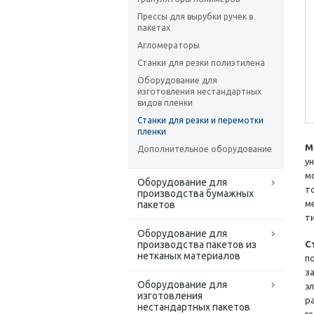
Прессы для вырубки ручек в
пакетах
Агломераторы
Станки для резки полиэтилена
Оборудование для
изготовления нестандартных
видов пленки
Станки для резки и перемотки
пленки
М
Дополнительное оборудование
у
м
Оборудование для
т
производства бумажных
м
пакетов
т
Оборудование для
производства пакетов из
С
нетканых материалов
п
з
Оборудование для
э
изготовления
р
нестандартных пакетов