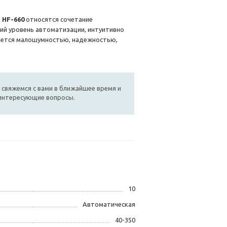
 HF-660
относятся сочетание
ий уровень автоматизации, интуитивно
чается малошумностью, надежностью,
 свяжемся с вами в ближайшее время и
 интересующие вопросы.
10
Автоматическая
40-350