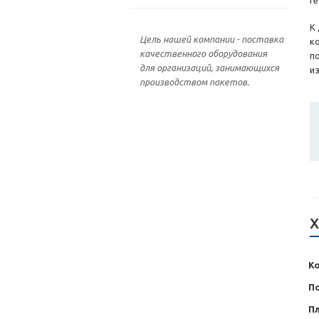
г
К
Цель нашей компании - поставка
к
качественного оборудования
п
для организаций, занимающихся
и
производством пакетов.
Х
Ко
П
Пл