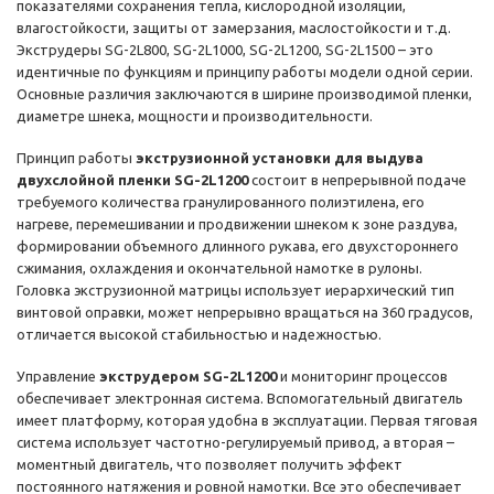
показателями сохранения тепла, кислородной изоляции,
влагостойкости, защиты от замерзания, маслостойкости и т.д.
Экструдеры SG-2L800, SG-2L1000, SG-2L1200, SG-2L1500 – это
идентичные по функциям и принципу работы модели одной серии.
Основные различия заключаются в ширине производимой пленки,
диаметре шнека, мощности и производительности.
Принцип работы
экструзионной установки для выдува
двухслойной пленки SG-2L1200
состоит в непрерывной подаче
требуемого количества гранулированного полиэтилена, его
нагреве, перемешивании и продвижении шнеком к зоне раздува,
формировании объемного длинного рукава, его двухстороннего
сжимания, охлаждения и окончательной намотке в рулоны.
Головка экструзионной матрицы использует иерархический тип
винтовой оправки, может непрерывно вращаться на 360 градусов,
отличается высокой стабильностью и надежностью.
Управление
экструдером SG-2L1200
и мониторинг процессов
обеспечивает электронная система. Вспомогательный двигатель
имеет платформу, которая удобна в эксплуатации. Первая тяговая
система использует частотно-регулируемый привод, а вторая –
моментный двигатель, что позволяет получить эффект
постоянного натяжения и ровной намотки. Все это обеспечивает