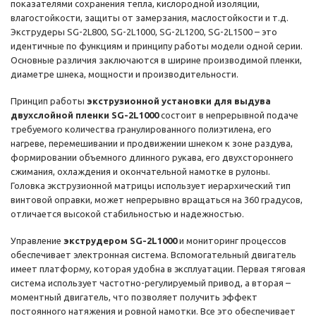
показателями сохранения тепла, кислородной изоляции,
влагостойкости, защиты от замерзания, маслостойкости и т.д.
Экструдеры SG-2L800, SG-2L1000, SG-2L1200, SG-2L1500 – это
идентичные по функциям и принципу работы модели одной серии.
Основные различия заключаются в ширине производимой пленки,
диаметре шнека, мощности и производительности.
Принцип работы
экструзионной установки для выдува
двухслойной пленки SG-2L1000
состоит в непрерывной подаче
требуемого количества гранулированного полиэтилена, его
нагреве, перемешивании и продвижении шнеком к зоне раздува,
формировании объемного длинного рукава, его двухстороннего
сжимания, охлаждения и окончательной намотке в рулоны.
Головка экструзионной матрицы использует иерархический тип
винтовой оправки, может непрерывно вращаться на 360 градусов,
отличается высокой стабильностью и надежностью.
Управление
экструдером SG-2L1000
и мониторинг процессов
обеспечивает электронная система. Вспомогательный двигатель
имеет платформу, которая удобна в эксплуатации. Первая тяговая
система использует частотно-регулируемый привод, а вторая –
моментный двигатель, что позволяет получить эффект
постоянного натяжения и ровной намотки. Все это обеспечивает