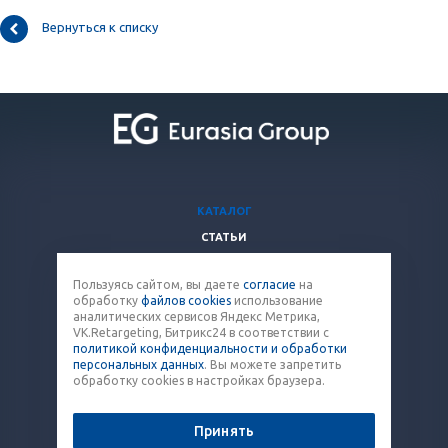
Вернуться к списку
КАТАЛОГ
СТАТЬИ
ВОПРОСЫ И ОТВЕТЫ
Пользуясь сайтом, вы даете
согласие
на
КОМПАНИЯ
обработку
файлов cookies
использование
КОНТАКТЫ
аналитических сервисов Яндекс Метрика,
VK.Retargeting, Битрикс24 в соответствии с
политикой конфиденциальности и обработки
8 (800) 707-12-53
персональных данных
. Вы можете запретить
обработку cookies в настройках браузера.
paket@eq-mail.ru
Принять
© 2026 Все права защищены.