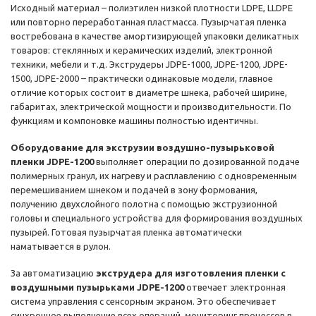
Исходный материал – полиэтилен низкой плотности LDPE, LLDPE
или повторно переработанная пластмасса. Пузырчатая пленка
востребована в качестве амортизирующей упаковки деликатных
товаров: стеклянных и керамических изделий, электронной
техники, мебели и т.д. Экструдеры JDPE-1000, JDPE-1200, JDPE-
1500, JDPE-2000 – практически одинаковые модели, главное
отличие которых состоит в диаметре шнека, рабочей ширине,
габаритах, электрической мощности и производительности. По
функциям и компоновке машины полностью идентичны.
Оборудование для экструзии воздушно-пузырьковой
пленки JDPE-1200
выполняет операции по дозированной подаче
полимерных гранул, их нагреву и расплавлению с одновременным
перемешиванием шнеком и подачей в зону формования,
получению двухслойного полотна с помощью экструзионной
головы и специального устройства для формирования воздушных
пузырей. Готовая пузырчатая пленка автоматически
наматывается в рулон.
За автоматизацию
экструдера для изготовления пленки с
воздушными пузырьками JDPE-1200
отвечает электронная
система управления с сенсорным экраном. Это обеспечивает
синхронное выполнение всех операций, мониторинг процессов в