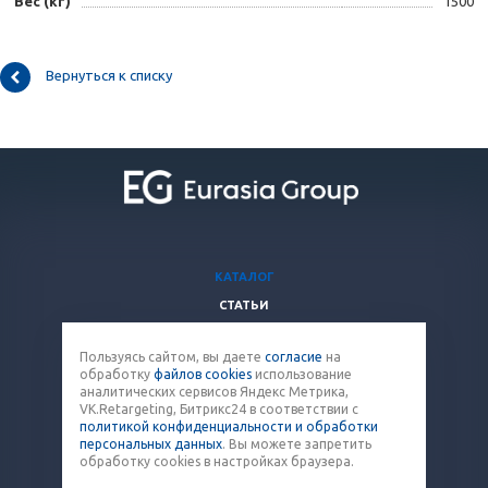
Вес (кг)
1500
Вернуться к списку
КАТАЛОГ
СТАТЬИ
ВОПРОСЫ И ОТВЕТЫ
Пользуясь сайтом, вы даете
согласие
на
КОМПАНИЯ
обработку
файлов cookies
использование
КОНТАКТЫ
аналитических сервисов Яндекс Метрика,
VK.Retargeting, Битрикс24 в соответствии с
политикой конфиденциальности и обработки
8 (800) 707-12-53
персональных данных
. Вы можете запретить
обработку cookies в настройках браузера.
paket@eq-mail.ru