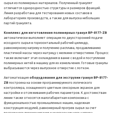
сырья из полимерных материалов. Полученный гранулят
отличается однородностью структуры и размеров фракций.
Линия разработана для тестирования новых составов в
лабораториях производств, а также для выпуска небольших
партий гранулята.
Комплекс для изготовления полимерных гранул BP-8177-ZB
автоматически выполняет операции по двухсторонней подаче
исходного сырья в горизонтальный рабочий цилиндр,
равномерному нагреву и получению расплава, продавливанию
пластичной массы через матрицу с мелкими отверстиями. Процесс
также включает этап охлаждения в ванне с водой и поступление
полимерных нитей в машину для их измельчения. Готовые гранулы
выбрасываются через выпускное отверстие с лотком.
Автоматизация
оборудования для экструзии гранул BP-8177-
ZB
построена на основе программируемого логического
контроллера, оснащенного цветным сенсорным экраном для
настройки и отслеживания рабочих параметров. К достоинствам
линии также относятся малогабаритная компоновка с
функциональностью промышленных машин, надежная
конструкция модулей, равномерный прогрев сырья за счет
постоянного перемешивания и многозонального нагрева.