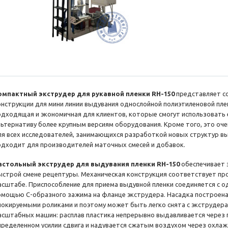
омпактный экструдер для рукавной пленки RH-150
представляет с
онструкции для мини линии выдувания однослойной полиэтиленовой пле
одходящая и экономичная для клиентов, которые смогут использовать
льтернативу более крупным версиям оборудования. Кроме того, это о
ля всех исследователей, занимающихся разработкой новых структур в
одходит для производителей маточных смесей и добавок.
астольный экструдер для выдувания пленки RH-150
обеспечивает 
ыстрой смене рецептуры. Механическая конструкция соответствует пр
асштабе. Приспособление для приема выдувной пленки соединяется с 
омощью С-образного зажима на фланце экструдера. Насадка построена
локируемыми роликами и поэтому может быть легко снята с экструдера
асштабных машин: расплав пластика непрерывно выдавливается через 
пределенном усилии сдвига и надувается сжатым воздухом через охла