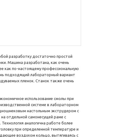
обой разработку достаточно простой
нки. Машина разработана, как очень
 ее как по-настоящему профессиональную
чень подходящий лабораторный вариант
ыдуваемых пленок. Станок также очень
экономичное использование смолы при
оизводственной системе в лабораторном
одношнековым настольным экструдером с
 на отдельной самонесущей раме с
. Технология аналогична работе более
головку при определенной температуре и
ждающее воздухом кольцо, вытягиваясь с