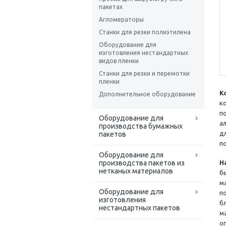
пакетах
Агломераторы
Станки для резки полиэтилена
Оборудование для
изготовления нестандартных
видов пленки
Станки для резки и перемотки
пленки
К
Дополнительное оборудование
к
п
Оборудование для
а
производства бумажных
д
пакетов
п
Оборудование для
производства пакетов из
Н
нетканых материалов
б
м
Оборудование для
п
изготовления
б
нестандартных пакетов
м
о