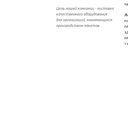
ч
Цель нашей компании - поставка
качественного оборудования
Л
для организаций, занимающихся
п
производством пакетов.
п
з
п
т