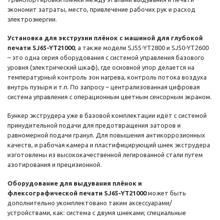
экономит затраты, место, привлечение рабочих рук и расход
электроэнергии.
Установка для экструзии плёнок с машиной для глубокой
печати SJ65-YT21000
, а также модели SJ55-YT2800 и SJ50-YT2600
– это одна серия оборудования с системой управления базового
уровня (электрический шкаф), где основной упор делается на
температурный контроль зон нагрева, контроль потока воздуха
внутрь пузыря и т.п. По запросу – централизованная цифровая
система управления с операционным цветным сенсорным экраном.
Бункер экструдера уже в базовой комплектации идёт с системой
принудительной подачи для предотвращения заторов и
равномерной подачи гранул. Для повышения антикоррозионных
качеств, и рабочая камера и пластифицирующий шнек экструдера
изготовлены из высококачественной легированной стали путем
азотирования и прецизионной.
Оборудование для выдувания плёнок и
флексографической печати SJ65-YT21000
может быть
дополнительно укомплектовано таким аксессуарами/
устройствами, как: система с двумя шнеками; специальные