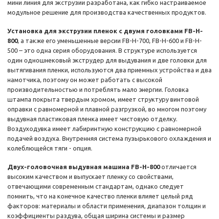
мини линия для экструзии разработана, как гибко настраиваемое
модульное решение для производства качественных продуктов.
Установка для экструзии пленок с двумя головками FB-H-
800
, а также его уменьшенные версии FB-H-700, FB-H-600 и FB-H-
500 – это одна серия оборудования. В структуре используется
один одношнековый экструдер для выдувания и две головки для
вытягивания пленки, используются два приемных устройства и два
намотчика, поэтому он может работать с высокой
производительностью и потреблять мало энергии. Головка
штампа покрыта твердым хромом, имеет структуру винтовой
оправки с равномерной и плавной разгрузкой, во многом поэтому
выдувная пластиковая пленка имеет чистовую отделку.
Воздуходувка имеет лабиринтную конструкцию с равномерной
подачей воздуха. Внутренняя система пузырькового охлаждения и
колеблющейся тяги - опция.
Двух-головочная выдувная машина FB-H-800
отличается
высоким качеством и выпускает пленку со свойствами,
отвечающими современным стандартам, однако следует
помнить, что на конечное качество пленки влияет целый ряд
факторов: материалы и области применения, диапазон толщин и
коэффициенты раздува, общая ширина системы и размер