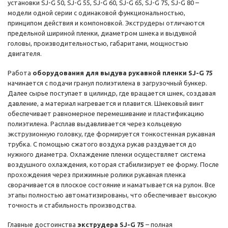
установки SJ-G 50, SJ-G 55, SJ-G 60, SJ-G 65, SJ-G 75, SJ-G 80 –
модели одной серии с одинаковой функциональностью,
принципом действия и компоновкой. Экструдеры отличаются
предельной шириной пленки, диаметром шнека и выдувной
головы, производительностью, габаритами, мощностью
двигателя.
Работа
оборудования для выдува рукавной пленки SJ-G 75
начинается с подачи гранул полиэтилена в загрузочный бункер.
Далее сырье поступает в цилиндр, где вращается шнек, создавая
давление, а материал нагревается и плавится. Шнековый винт
обеспечивает равномерное перемешивание и пластификацию
полиэтилена. Расплав выдавливается через кольцевую
экструзионную головку, где формируется тонкостенная рукавная
трубка. С помощью сжатого воздуха рукав раздувается до
нужного диаметра. Охлаждение пленки осуществляет система
воздушного охлаждения, которая стабилизирует ее форму. После
прохождения через прижимные ролики рукавная пленка
сворачивается в плоское состояние и наматывается на рулон. Все
этапы полностью автоматизированы, что обеспечивает высокую
точность и стабильность производства.
Главные достоинства
экструдера SJ-G 75
– полная