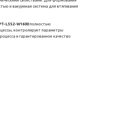
аническими свойствами. Для формования
тью и вакуумная система для втягивания
PT-L5S2-W1600
полностью
оцессы, контролирует параметры
процесса и гарантированное качество