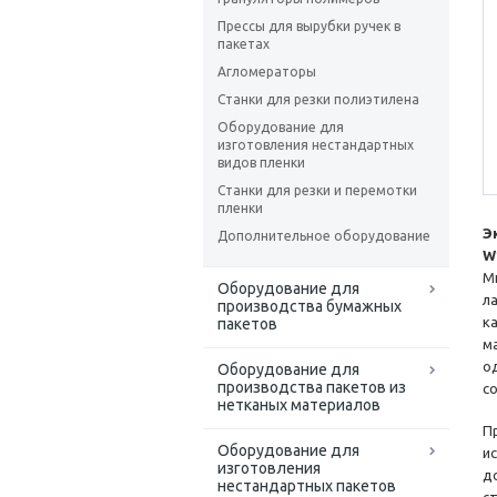
Прессы для вырубки ручек в
пакетах
Агломераторы
Станки для резки полиэтилена
Оборудование для
изготовления нестандартных
видов пленки
Станки для резки и перемотки
пленки
Э
Дополнительное оборудование
W
М
Оборудование для
л
производства бумажных
к
пакетов
м
о
Оборудование для
производства пакетов из
с
нетканых материалов
П
Оборудование для
и
изготовления
д
нестандартных пакетов