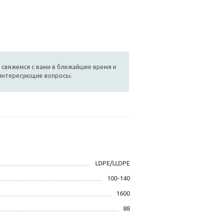
 свяжемся с вами в ближайшее время и
 интересующие вопросы.
LDPE/LLDPE
100-140
1600
88