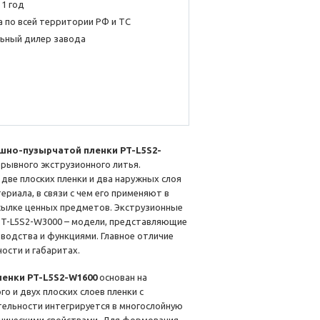
 1 год
 по всей территории РФ и ТС
ьный дилер завода
шно-пузырчатой пленки PT-L5S2-
рывного экструзионного литья.
две плоских пленки и два наружных слоя
риала, в связи с чем его применяют в
есылке ценных предметов. Экструзионные
 PT-L5S2-W3000 – модели, представляющие
водства и функциями. Главное отличие
ости и габаритах.
ленки PT-L5S2-W1600
основан на
о и двух плоских слоев пленки с
тельности интегрируется в многослойную