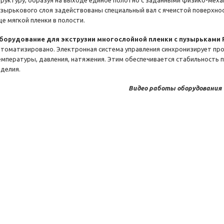
труктуру, образуя на выходе единое полотно с заданными физико-мех
узырькового слоя задействованы специальный вал с ячеистой поверхнос
ще мягкой пленки в полости.
борудование для экструзии многослойной пленки с пузырьками 
втоматизировано. Электронная система управления синхронизирует пр
емпературы, давления, натяжения. Этим обеспечивается стабильность 
зделия.
Видео работы оборудования