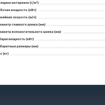
лщина материала (г/м²)
абочая мощность (кВт)
нейная скорость (м/ч)
иаметр главного шнека (мм)
иаметр вспомогательного шнека (мм)
бщая мощность (кВт)
абаритные размеры (мм)
с (кг)