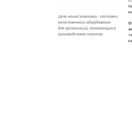
с
п
е
Цель нашей компании - поставка
качественного оборудования
О
для организаций, занимающихся
а
производством пакетов.
т
и