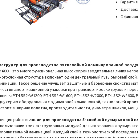
Гарантия
Доставка
Официал
кструдер для производства пятислойной ламинированной возду
1600
– это многофункциональная высокопроизводительная линия непре
ногослойная структура включает один центральный пузырьковый слой, 
аминации. Такое решение улучшает защитные и барьерные свойства мате
ачестве амортизационной упаковки при транспортировке грузов и пер
ашины PT-L5S2-W1200, PT-L5S2-W1600, PT-L5S2-W2000, PT-L5S2-W2600,
дну серию оборудования с одинаковой компоновкой, технологией произ
остоит в ширине полотна, производительности, диаметре шнеков, мощн
ринцип работы
линии для производства 5-слойной пузырьковой п
спользовании трех экструзионных модулей для изготовления пузырчатог
ополнительной ламинацией. Каждый слой в технологической последова